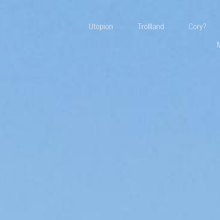
Utopion
Trollland
Cory?